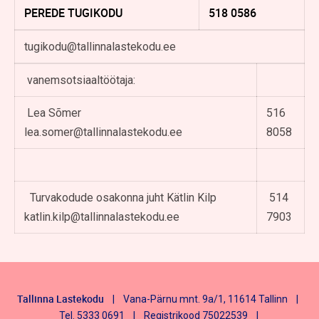
PEREDE TUGIKODU
518 0586
tugikodu@tallinnalastekodu.ee
vanemsotsiaaltöötaja:
Lea Sõmer
516
lea.somer@tallinnalastekodu.ee
8058
Turvakodude osakonna juht Kätlin Kilp
514
katlin.kilp@tallinnalastekodu.ee
7903
Tallinna Lastekodu
| Vana-Pärnu mnt. 9a/1, 11614 Tallinn |
Tel. 5333 0691 | Registrikood 75022539 |