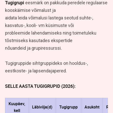
Tugigrupi
eesmärk on pakkuda peredele regulaarse
kooskäimise võimalust ja
aidata leida võimalusi lastega seotud suhte-,
kasvatus-, kooli- vm küsimuste või
probleemide lahendamiseks ning toimetuleku
tõstmiseks kasutades ekspertide
nõuandeid ja grupiressurssi.
Tugigruppide sihtgruppideks on hooldus-,
eestkoste- ja lapsendajapered.
SELLE AASTA TUGIGRUPID (2026):
Kuupäev,
Läbiviija(d)
Tugigrupp
Asukoht
Regi
kell