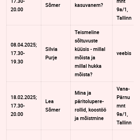
17.30-
mnt
Sõmer
kasuvanem?
20.00
9a/1,
Tallinn
Teismeline
sõltuvuste
08.04.2025;
Silvia
küüsis - millal
17.30-
veebis
Purje
mõista ja
19.30
millal hukka
mõista?
Vana-
Mina ja
18.02.2025;
Pärnu
Lea
päritolupere-
17.30-
mnt
Sõmer
rollid, koostöö
20.00
9a/1,
ja mõistmine
Tallinn