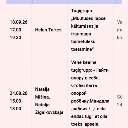
Tugigrupp:
„Muutused lapse
18.09.26
Vana
käitumises ja
17.00-
Helen Tartes
mnt 9
traumaga
19.30
kooli
toimetuleku
toetamine“
Vene keelne
tugigrupp: «Найти
опору в себе,
чтобы быть
Natalja
24.08.26
опорой
Mišina,
Sõpr
15.00-
ребёнку.Мандала
Natalja
248, 
18.00
любви» / „Leida
Žigalkovskaja
endas tugi, et olla
toeks lapsele.