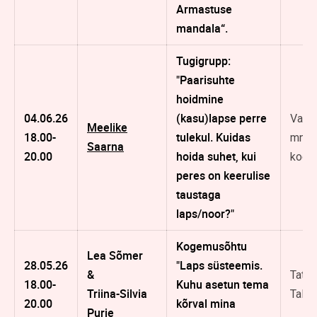
Armastuse
mandala“.
Tugigrupp:
"Paarisuhte
hoidmine
04.06.26
(kasu)lapse perre
Vana
Meelike
18.00-
tulekul. Kuidas
mnt 9
Saarna
20.00
hoida suhet, kui
kooli
peres on keerulise
taustaga
laps/noor?"
Kogemusõhtu
Lea Sõmer
28.05.26
"Laps süsteemis.
&
Tatari
18.00-
Kuhu asetun tema
Triina-Silvia
Tallin
20.00
kõrval mina
Purje