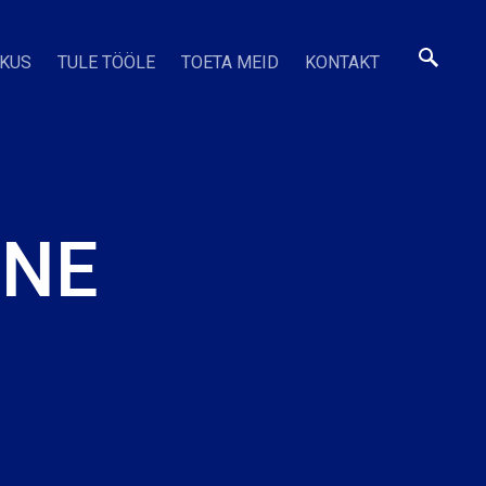
SKUS
TULE TÖÖLE
TOETA MEID
KONTAKT
INE