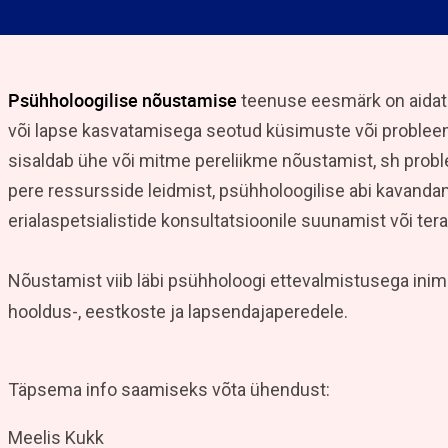
Psühholoogilise nõustamise
teenuse eesmärk on aida
või lapse kasvatamisega seotud küsimuste või proble
sisaldab ühe või mitme pereliikme nõustamist, sh probl
pere ressursside leidmist, psühholoogilise abi kavandam
erialaspetsialistide konsultatsioonile suunamist või ter
Nõustamist viib läbi psühholoogi ettevalmistusega in
hooldus-, eestkoste ja lapsendajaperedele.
Täpsema info saamiseks võta ühendust:
Meelis Kukk