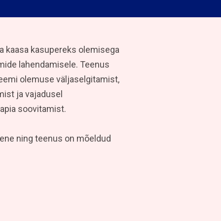
ta kaasa kasupereks olemisega
emide lahendamisele. Teenus
eemi olemuse väljaselgitamist,
ist ja vajadusel
aapia soovitamist.
imene ning teenus on mõeldud