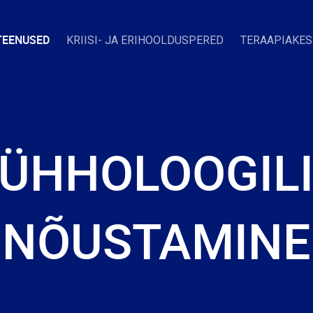
TEENUSED
KRIISI- JA ERIHOOLDUSPERED
TERAAPIAKE
ÜHHOLOOGIL
NÕUSTAMINE