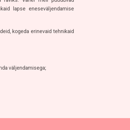
ikaid lapse eneseväljendamise
deid, kogeda erinevaid tehnikaid
enda väljendamisega;