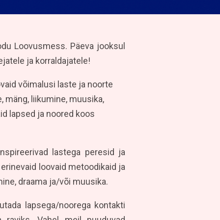
ekodu Loovusmess. Päeva jooksul
jatele ja korraldajatele!
vaid võimalusi laste ja noorte
e, mäng, liikumine, muusika,
d lapsed ja noored koos
nspireerivad lastega peresid ja
erinevaid loovaid metoodikaid ja
umine, draama ja/või muusika.
utada lapsega/noorega kontakti
 raviks. Vahel meil puuduvad