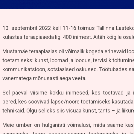
10. septembril 2022 kell 11-16 toimus Tallinna Last
külastas teraapiaaeda ligi 400 inimest. Aitäh kõigile osale
Mustamäe teraapiaaias oli võimalik kogeda erinevaid loo
toetamiseks: kunst, loomad ja loodus, tervislik toitumin
kommunikatsioon, sotsiaalsed oskused. Töötubades sai
vanematega mõnusasti aega veeta.
Sel päeval viisime kokku inimesed, kes toetavad ja i
pered, kes soovivad lapse/noore toetamiseks kasutada 
tehnikaid. Olgu selleks siis visuaalkunst, tants – ja liik
Meie ümber on hulganisti võimalusi, mida saame kas
saamiseks, tema enesehinnangu toetamiseks ja ka