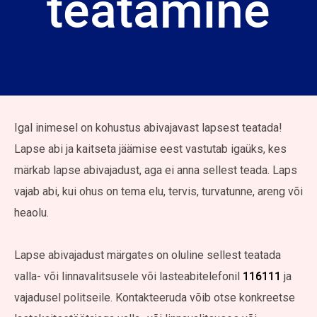
teatamine
Igal inimesel on kohustus abivajavast lapsest teatada!
Lapse abi ja kaitseta jäämise eest vastutab igaüks, kes
märkab lapse abivajadust, aga ei anna sellest teada. Laps
vajab abi, kui ohus on tema elu, tervis, turvatunne, areng või
heaolu.
Lapse abivajadust märgates on oluline sellest teatada
116111
valla- või linnavalitsusele või lasteabitelefonil
ja
vajadusel politseile. Kontakteeruda võib otse konkreetse