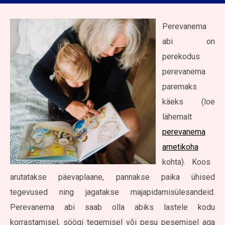
Perevanema
abi on
perekodus
perevanema
paremaks
käeks (loe
lähemalt
perevanema
ametikoha
kohta). Koos
arutatakse päevaplaane, pannakse paika ühised
tegevused ning jagatakse majapidamisülesandeid.
Perevanema abi saab olla abiks lastele kodu
korrastamisel, söögi tegemisel või pesu pesemisel aga