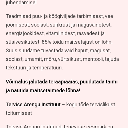
juhendamisel
Teadmised puu- ja köögiviljade tarbimisest, vee
joomisest, soolast, suhkrust ja magusainetest,
energiajookidest, vitamiinidest, rasvadest ja
süsivesikutest. 85% toidu maitsetajust on lõhn.
Suus suudame tuvastada vaid haput, magusat,
soolast, umamit, mõru, vürtsikust, mentooli, tajuda
tekstuuri ja temperatuuri.
Võimalus jalutada teraapiaaias, puudutada taimi
ja nautida maitsetaimede lõhna!
Tervise Arengu Instituut
– kogu tõde tervislikust
toitumisest
Tervise Arengu Instituudi tegevuse eesmärk on