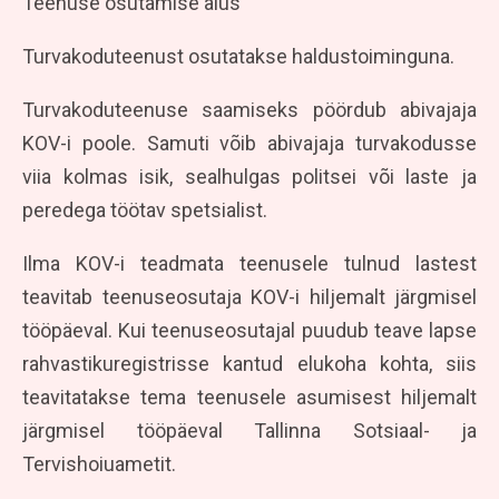
Teenuse osutamise alus
Turvakoduteenust osutatakse haldustoiminguna.
Turvakoduteenuse saamiseks pöördub abivajaja
KOV-i poole. Samuti võib abivajaja turvakodusse
viia kolmas isik, sealhulgas politsei või laste ja
peredega töötav spetsialist.
Ilma KOV-i teadmata teenusele tulnud lastest
teavitab teenuseosutaja KOV-i hiljemalt järgmisel
tööpäeval. Kui teenuseosutajal puudub teave lapse
rahvastikuregistrisse kantud elukoha kohta, siis
teavitatakse tema teenusele asumisest hiljemalt
järgmisel tööpäeval Tallinna Sotsiaal- ja
Tervishoiuametit.