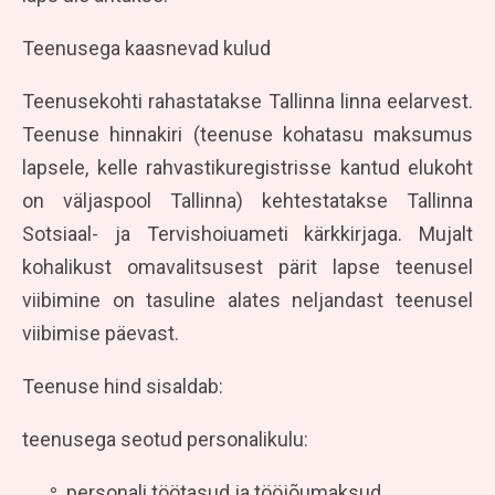
Teenusega kaasnevad kulud
Teenusekohti rahastatakse Tallinna linna eelarvest.
Teenuse hinnakiri (teenuse kohatasu maksumus
lapsele, kelle rahvastikuregistrisse kantud elukoht
on väljaspool Tallinna) kehtestatakse Tallinna
Sotsiaal- ja Tervishoiuameti kärkkirjaga. Mujalt
kohalikust omavalitsusest pärit lapse teenusel
viibimine on tasuline alates neljandast teenusel
viibimise päevast.
Teenuse hind sisaldab:
teenusega seotud personalikulu:
personali töötasud ja tööjõumaksud,