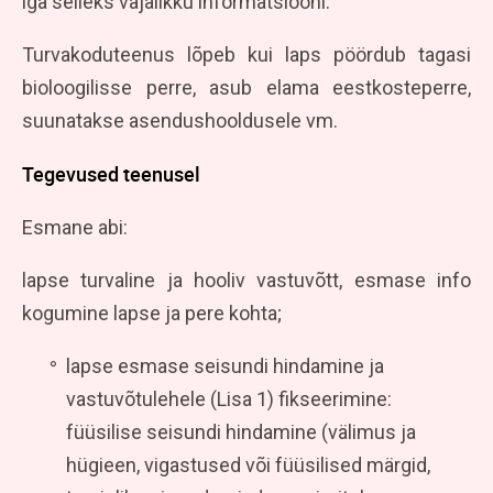
iga selleks vajalikku informatsiooni.
Turvakoduteenus lõpeb kui laps pöördub tagasi
bioloogilisse perre, asub elama eestkosteperre,
suunatakse asendushooldusele vm.
Tegevused teenusel
Esmane abi:
lapse turvaline ja hooliv vastuvõtt, esmase info
kogumine lapse ja pere kohta;
lapse esmase seisundi hindamine ja
vastuvõtulehele (Lisa 1) fikseerimine:
füüsilise seisundi hindamine (välimus ja
hügieen, vigastused või füüsilised märgid,