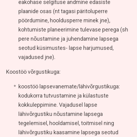
eakohase selgituse andmine edasiste
plaanide osas (nt tagasi päritoluperre
pöördumine, hooldusperre minek jne),
kohtumiste planeerimine tulevase perega (sh
pere nõustamine ja juhendamine lapsega
seotud küsimustes- lapse harjumused,
vajadused jne).
Koostöö võrgustikuga:
koostöö lapsevanemate/lähivõrgustikuga:
kodukorra tutvustamine ja külastuste
kokkuleppimine. Vajadusel lapse
lähivõrgustiku nõustamine lapsega
tegelemisel, hooldamisel, toitmisel ning
lähivõrgustiku kaasamine lapsega seotud