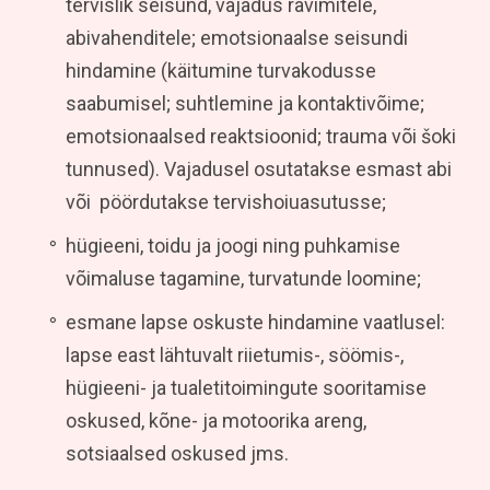
tervislik seisund, vajadus ravimitele,
abivahenditele; emotsionaalse seisundi
hindamine (käitumine turvakodusse
saabumisel; suhtlemine ja kontaktivõime;
emotsionaalsed reaktsioonid; trauma või šoki
tunnused). Vajadusel osutatakse esmast abi
või pöördutakse tervishoiuasutusse;
hügieeni, toidu ja joogi ning puhkamise
võimaluse tagamine, turvatunde loomine;
esmane lapse oskuste hindamine vaatlusel:
lapse east lähtuvalt riietumis-, söömis-,
hügieeni- ja tualetitoimingute sooritamise
oskused, kõne- ja motoorika areng,
sotsiaalsed oskused jms.