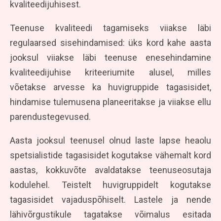
kvaliteedijuhisest.
Teenuse kvaliteedi tagamiseks viiakse läbi
regulaarsed sisehindamised: üks kord kahe aasta
jooksul viiakse läbi teenuse enesehindamine
kvaliteedijuhise kriteeriumite alusel, milles
võetakse arvesse ka huvigruppide tagasisidet,
hindamise tulemusena planeeritakse ja viiakse ellu
parendustegevused.
Aasta jooksul teenusel olnud laste lapse heaolu
spetsialistide tagasisidet kogutakse vähemalt kord
aastas, kokkuvõte avaldatakse teenuseosutaja
kodulehel. Teistelt huvigruppidelt kogutakse
tagasisidet vajaduspõhiselt. Lastele ja nende
lähivõrgustikule tagatakse võimalus esitada