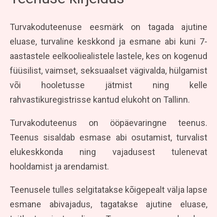
Turvakoduteenuse eesmärk on tagada ajutine
eluase, turvaline keskkond ja esmane abi kuni 7-
aastastele eelkooliealistele lastele, kes on kogenud
füüsilist, vaimset, seksuaalset vägivalda, hülgamist
või hooletusse jätmist ning kelle
rahvastikuregistrisse kantud elukoht on Tallinn.
Turvakoduteenus on ööpäevaringne teenus.
Teenus sisaldab esmase abi osutamist, turvalist
elukeskkonda ning vajadusest tulenevat
hooldamist ja arendamist.
Teenusele tulles selgitatakse kõigepealt välja lapse
esmane abivajadus, tagatakse ajutine eluase,