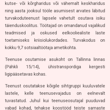
kutse- või kõrgharidus või vähemalt keskharidus
ning aasta jooksul tööle asumisest arvates läbitud
turvakoduteenust lapsele vahetult osutava isiku
täienduskoolitus. Töötajad on omandanud vajalikud
teadmised ja oskused eelkooliealiste laste
toetamiseks kriisiolukordades. Turvakodus on
kokku 9,7 sotsiaaltöötaja ametikohta.
Teenuse osutamise asukoht on Tallinna linnas
(Pähkli 15/14), ühistranspordiga kergesti
ligipääsetavas kohas.
Teenust osutatakse kõigile sihtgruppi kuuluvatele
lastele, kelle teenusevajadus on eelnevalt
tuvastatud. Juhul kui teenuseosutajal puuduvad
vabad kohad, tehakse koostööd teiste sarnaste