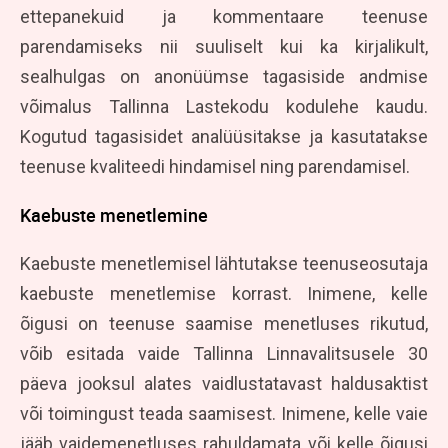
ettepanekuid ja kommentaare teenuse
parendamiseks nii suuliselt kui ka kirjalikult,
sealhulgas on anonüümse tagasiside andmise
võimalus Tallinna Lastekodu kodulehe kaudu.
Kogutud tagasisidet analüüsitakse ja kasutatakse
teenuse kvaliteedi hindamisel ning parendamisel.
Kaebuste menetlemine
Kaebuste menetlemisel lähtutakse teenuseosutaja
kaebuste menetlemise korrast. Inimene, kelle
õigusi on teenuse saamise menetluses rikutud,
võib esitada vaide Tallinna Linnavalitsusele 30
päeva jooksul alates vaidlustatavast haldusaktist
või toimingust teada saamisest.
Inimene, kelle vaie
jääb vaidemenetluses rahuldamata või kelle õigusi