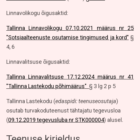
Linnavolikogu õigusaktid:
Tallinna Linnavolikogu 07.10.2021 määrus nr 25
"Sotsiaalteenuste osutamise tingimused ja kord"
§
4, 6
Linnavalitsuse õigusaktid:
Tallinna Linnavalitsuse 17.12.2024 määrus nr 41
"Tallinna Lastekodu põhimäärus"
§ 3 lg 2 p 5
Tallinna Lastekodu (
edaspidi: teenuseosutaja
)
osutab turvakoduteenust tähtajatu tegevusloa
(
09.12.2019 tegevusluba nr STK000004
) alusel.
Teenuse kirjeldus