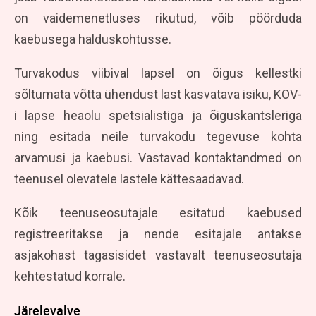
on vaidemenetluses rikutud, võib pöörduda
kaebusega halduskohtusse.
Turvakodus viibival lapsel on õigus kellestki
sõltumata võtta ühendust last kasvatava isiku, KOV-
i lapse heaolu spetsialistiga ja õiguskantsleriga
ning esitada neile turvakodu tegevuse kohta
arvamusi ja kaebusi. Vastavad kontaktandmed on
teenusel olevatele lastele kättesaadavad.
Kõik teenuseosutajale esitatud kaebused
registreeritakse ja nende esitajale antakse
asjakohast tagasisidet vastavalt teenuseosutaja
kehtestatud korrale.
Järelevalve