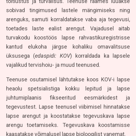
toitlustus ja turvalisus. Teenuse raames luuakse
sobivad tingimused lastele mängimiseks ning
arenguks, samuti korraldatakse vaba aja tegevusi,
toetades laste ealist arengut. Vajadusel aitab
turvakodu koostöös lapse rahvastikuregistrisse
kantud elukoha järgse kohaliku omavalitsuse
üksusega (
edaspidi: KOV
) korraldada ka lapsele
vajalikud tervishoiu- ja muud teenused.
Teenuse osutamisel lähtutakse koos KOV-i lapse
heaolu spetsialistiga kokku lepitud ja lapse
juhtumiplaanis fikseeritud eesmärkidest ja
tegevustest. Lapse teenusel viibimisel hinnatakse
lapse arengut ja koostatakse tegevuskava lapse
arengu toetamiseks. Tegevuskava koostamisse
kaasatakse võimalusel lapse bioloogilist vanemat.