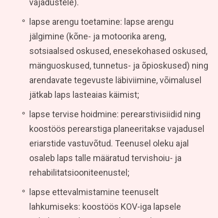
vajadustele).
lapse arengu toetamine: lapse arengu
jälgimine (kõne- ja motoorika areng,
sotsiaalsed oskused, enesekohased oskused,
mänguoskused, tunnetus- ja õpioskused) ning
arendavate tegevuste läbiviimine, võimalusel
jätkab laps lasteaias käimist;
lapse tervise hoidmine: perearstivisiidid ning
koostöös perearstiga planeeritakse vajadusel
eriarstide vastuvõtud. Teenusel oleku ajal
osaleb laps talle määratud tervishoiu- ja
rehabilitatsiooniteenustel;
lapse ettevalmistamine teenuselt
lahkumiseks: koostöös KOV-iga lapsele