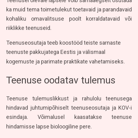
Teenusel olevale lapsele võib samaaegselt osutada
ka muid tema toimetulekut toetavaid ja parandavaid
kohaliku omavalitsuse poolt korraldatavaid või
riiklikke teenuseid.
Teenuseosutaja teeb koostööd teiste sarnaste
teenuste pakkujatega Eestis ja välismaal
kogemuste ja parimate praktikate vahetamiseks.
Teenuse oodatav tulemus
Teenuse tulemuslikkust ja rahulolu teenusega
hindavad juhtumipõhiselt teenuseosutaja ja KOV-i
esindaja. Võimalusel kaasatakse teenuse
hindamisse lapse bioloogiline pere.