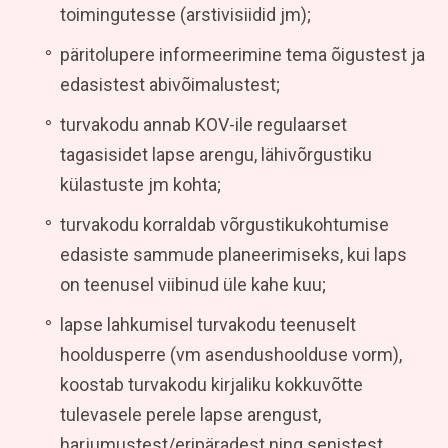
toimingutesse (arstivisiidid jm);
päritolupere informeerimine tema õigustest ja
edasistest abivõimalustest;
turvakodu annab KOV-ile regulaarset
tagasisidet lapse arengu, lähivõrgustiku
külastuste jm kohta;
turvakodu korraldab võrgustikukohtumise
edasiste sammude planeerimiseks, kui laps
on teenusel viibinud üle kahe kuu;
lapse lahkumisel turvakodu teenuselt
hooldusperre (vm asendushoolduse vorm),
koostab turvakodu kirjaliku kokkuvõtte
tulevasele perele lapse arengust,
harjumustest/eripäradest ning senistest