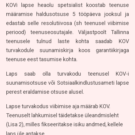
KOVi lapse heaolu spetsialist koostab teenuse
määramise haldusotsuse 5 tööpäeva jooksul ja
edastab selle resolutiivosa (sh teenusel viibimise
periood) teenuseosutajale. Väljastpoolt Tallinna
teenusele tulnud laste kohta saadab KOV
turvakodule suunamiskirja koos garantiikirjaga
teenuse eest tasumise kohta.
Laps saab olla turvakodu teenusel KOV-i
suunamisotsuse või Sotsiaalkindlustusameti lapse
perest eraldamise otsuse alusel.
Lapse turvakodus viibimise aja määrab KOV.
Teenuselt lahkumisel täidetakse üleandmisleht
(Lisa 2), milles fikseeritakse isiku andmed, kellele
laps üle antakse.