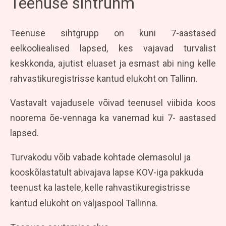
Teenuse sihtrühm
Teenuse sihtgrupp on kuni 7-aastased
eelkooliealised lapsed, kes vajavad turvalist
keskkonda, ajutist eluaset ja esmast abi ning kelle
rahvastikuregistrisse kantud elukoht on Tallinn.
Vastavalt vajadusele võivad teenusel viibida koos
noorema õe-vennaga ka vanemad kui 7- aastased
lapsed.
Turvakodu võib vabade kohtade olemasolul ja
kooskõlastatult abivajava lapse KOV-iga pakkuda
teenust ka lastele, kelle rahvastikuregistrisse
kantud elukoht on väljaspool Tallinna.