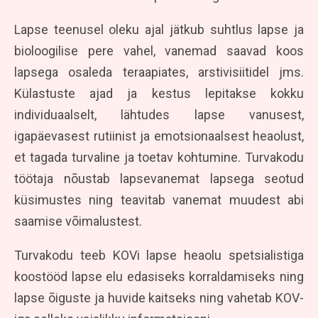
Lapse teenusel oleku ajal jätkub suhtlus lapse ja
bioloogilise pere vahel, vanemad saavad koos
lapsega osaleda teraapiates, arstivisiitidel jms.
Külastuste ajad ja kestus lepitakse kokku
individuaalselt, lähtudes lapse vanusest,
igapäevasest rutiinist ja emotsionaalsest heaolust,
et tagada turvaline ja toetav kohtumine. Turvakodu
töötaja nõustab lapsevanemat lapsega seotud
küsimustes ning teavitab vanemat muudest abi
saamise võimalustest.
Turvakodu teeb KOVi lapse heaolu spetsialistiga
koostööd lapse elu edasiseks korraldamiseks ning
lapse õiguste ja huvide kaitseks ning vahetab KOV-