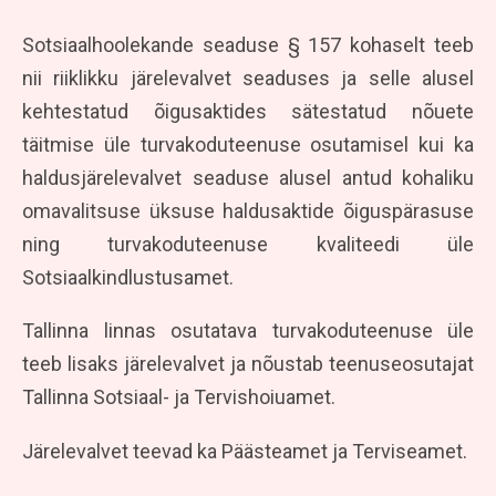
Sotsiaalhoolekande seaduse § 157 kohaselt teeb
nii riiklikku järelevalvet seaduses ja selle alusel
kehtestatud õigusaktides sätestatud nõuete
täitmise üle turvakoduteenuse osutamisel kui ka
haldusjärelevalvet seaduse alusel antud kohaliku
omavalitsuse üksuse haldusaktide õiguspärasuse
ning turvakoduteenuse kvaliteedi üle
Sotsiaalkindlustusamet.
Tallinna linnas osutatava turvakoduteenuse üle
teeb lisaks järelevalvet ja nõustab teenuseosutajat
Tallinna Sotsiaal- ja Tervishoiuamet.
Järelevalvet teevad ka Päästeamet ja Terviseamet.