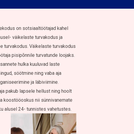
tekodus on sotsiaaltöötajad kahel
nusel- väikelaste turvakodus ja
e turvakodus. Väikelaste turvakodus
ötaja pisipõnnile turvatunde loojaks.
sannete hulka kuuluvad laste
ingud, söötmine ning vaba aja
ganiseerimine ja läbiviimine.
ja pakub lapsele hellust ning hoolt
- ja koostööoskus nii sünnivanemate
ku alusel 24- tunnistes vahetustes.