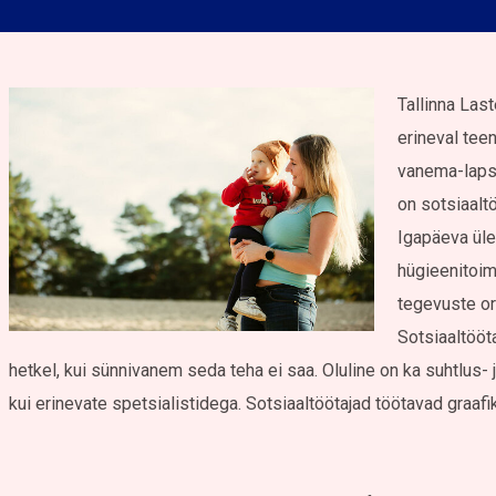
Tallinna Las
erineval tee
vanema-laps
on sotsiaaltö
Igapäeva üle
hügieenitoim
tegevuste or
Sotsiaaltööta
hetkel, kui sünnivanem seda teha ei saa. Oluline on ka suhtlus
kui erinevate spetsialistidega. Sotsiaaltöötajad töötavad graafi