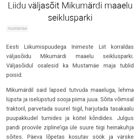
Liidu väljasõit Mikumärdi maaelu
seiklusparki
mustamäe
Eesti Liikumispuudega Inimeste Liit korraldas
väljasõidu Mikumärdi maaelu seiklusparki.
Väljasõidul osalesid ka Mustamäe maja tublid
poisid.
Mikumärdil said lapsed tutvuda maaeluga, lehma
lüpsta ja iselüpstud sooja piima juua. Sõita võimsal
traktoril, parvetada suurel tiigil, harjutada tasakaalu
puupakkudel turnides ja köitel kõndides. Julgus
pandi proovile zipline’iga üle suure tiigi heinakuhja
sõites. Päeva lõpetas kosutav söök ja värske