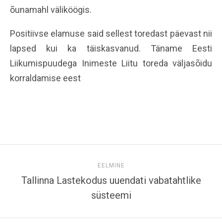
õunamahl väliköögis.
Positiivse elamuse said sellest toredast päevast nii
lapsed kui ka täiskasvanud. Täname Eesti
Liikumispuudega Inimeste Liitu toreda väljasõidu
korraldamise eest
EELMINE
Tallinna Lastekodus uuendati vabatahtlike
süsteemi