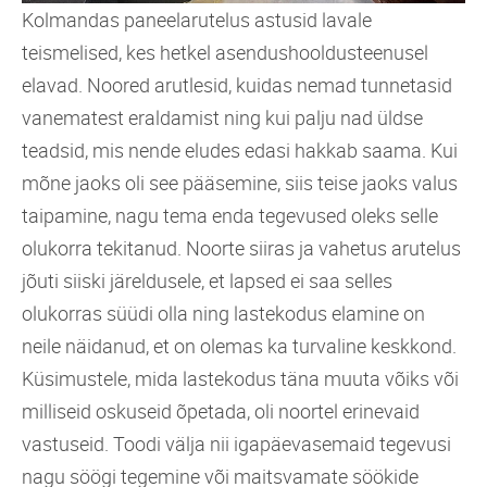
Kolmandas paneelarutelus astusid lavale
teismelised, kes hetkel asendushooldusteenusel
elavad. Noored arutlesid, kuidas nemad tunnetasid
vanematest eraldamist ning kui palju nad üldse
teadsid, mis nende eludes edasi hakkab saama. Kui
mõne jaoks oli see pääsemine, siis teise jaoks valus
taipamine, nagu tema enda tegevused oleks selle
olukorra tekitanud. Noorte siiras ja vahetus arutelus
jõuti siiski järeldusele, et lapsed ei saa selles
olukorras süüdi olla ning lastekodus elamine on
neile näidanud, et on olemas ka turvaline keskkond.
Küsimustele, mida lastekodus täna muuta võiks või
milliseid oskuseid õpetada, oli noortel erinevaid
vastuseid. Toodi välja nii igapäevasemaid tegevusi
nagu söögi tegemine või maitsvamate söökide