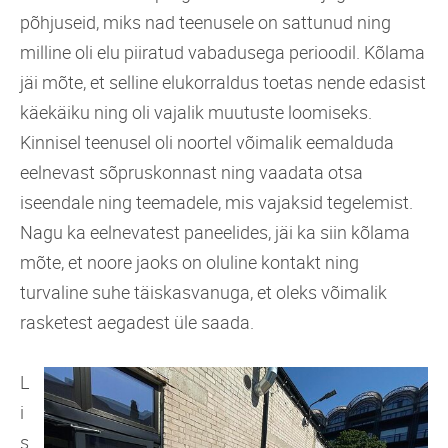
põhjuseid, miks nad teenusele on sattunud ning
milline oli elu piiratud vabadusega perioodil. Kõlama
jäi mõte, et selline elukorraldus toetas nende edasist
käekäiku ning oli vajalik muutuste loomiseks.
Kinnisel teenusel oli noortel võimalik eemalduda
eelnevast sõpruskonnast ning vaadata otsa
iseendale ning teemadele, mis vajaksid tegelemist.
Nagu ka eelnevatest paneelides, jäi ka siin kõlama
mõte, et noore jaoks on oluline kontakt ning
turvaline suhe täiskasvanuga, et oleks võimalik
rasketest aegadest üle saada.
L
i
s