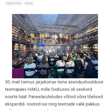
sponsorlus
üritus
30. mail toimus järjekorras teine asendushoolduse
teemapäev HAKU, mille fookuses oli seekord
noorte hääl. Paneelaruteludes võtsid sõna tõelised
eksperdid- noored ise ning teemade valik pakkus