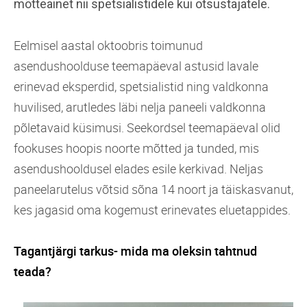
mõtteainet nii spetsialistidele kui otsustajatele.
Eelmisel aastal oktoobris toimunud
asendushoolduse teemapäeval astusid lavale
erinevad eksperdid, spetsialistid ning valdkonna
huvilised, arutledes läbi nelja paneeli valdkonna
põletavaid küsimusi. Seekordsel teemapäeval olid
fookuses hoopis noorte mõtted ja tunded, mis
asendushooldusel elades esile kerkivad. Neljas
paneelarutelus võtsid sõna 14 noort ja täiskasvanut,
kes jagasid oma kogemust erinevates eluetappides.
Tagantjärgi tarkus- mida ma oleksin tahtnud
teada?