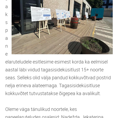
a
k
s
p
a
n
e
elaruteludele esitlesime esimest korda ka eelmisel
aastal läbi viidud tagasisideküsitlust 15+ noorte
seas. Selleks olid välja pandud kokkuvõtvad postrid
nelja erineva alateemaga. Tagasisideküsitluse
kokkuvõtet tutvustatakse õigepea ka avalikult.
Oleme väga tänulikud noortele, kes
paneelaruteludes osalesid: Nadežda, Jekaterina,