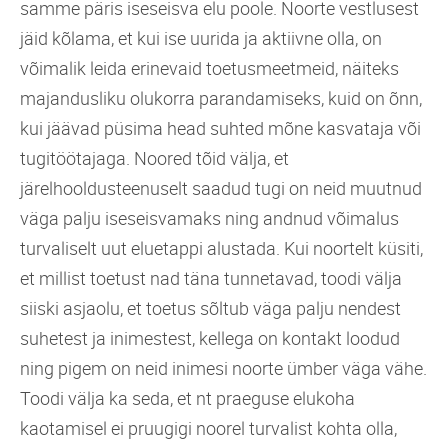
samme päris iseseisva elu poole. Noorte vestlusest
jäid kõlama, et kui ise uurida ja aktiivne olla, on
võimalik leida erinevaid toetusmeetmeid, näiteks
majandusliku olukorra parandamiseks, kuid on õnn,
kui jäävad püsima head suhted mõne kasvataja või
tugitöötajaga. Noored tõid välja, et
järelhooldusteenuselt saadud tugi on neid muutnud
väga palju iseseisvamaks ning andnud võimalus
turvaliselt uut eluetappi alustada. Kui noortelt küsiti,
et millist toetust nad täna tunnetavad, toodi välja
siiski asjaolu, et toetus sõltub väga palju nendest
suhetest ja inimestest, kellega on kontakt loodud
ning pigem on neid inimesi noorte ümber väga vähe.
Toodi välja ka seda, et nt praeguse elukoha
kaotamisel ei pruugigi noorel turvalist kohta olla,