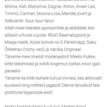
Miliina, Kati, Marianna, Dagnar, Anton, Ander-Leo,
Timmo, Carmen, Moona-Liisa, Maridel, Evert ja
Aleksandr. Suur-suur tänu!
Aitäh meie headele sponsoritele ja abikätele, kes
aitasid üritusel sujuda: REaD Raamatupood ja
Maaja Hallik, Kiosk kohvik no 3, Pähklinäpp, Saku
Õlletehas (Vichy vesi) ja Värska Originaal.
Täname meie imelist moderaatorit Meelis Kukke,
kelle teadmised ja isiklik kogemus toetas noori igas
paneelis.
Täname ka kõiki kohale tulnud inimesi, kes aktiivselt
kuulasid ning mõtteid jagasid! Oleme tänulikud teie
positiivse tagasiside eest!
HAKU korraldustiimi kuulusid: Maiken Kond,