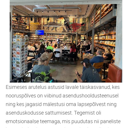
Esimeses arutelus astusid lavale täiskasvanud, kes
nooruspõlves on viibinud asendushooldusteenusel
ning kes jagasid mälestusi oma lapsepõlvest ning
asenduskodusse sattumisest. Tegemist oli
emotsionaalse teemaga, mis puudutas nii paneliste