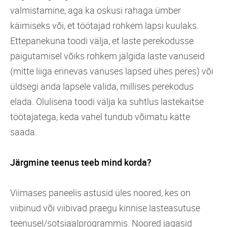
valmistamine, aga ka oskusi rahaga ümber
käimiseks või, et töötajad rohkem lapsi kuulaks.
Ettepanekuna toodi välja, et laste perekodusse
paigutamisel võiks rohkem jälgida laste vanuseid
(mitte liiga erinevas vanuses lapsed ühes peres) või
üldsegi anda lapsele valida, millises perekodus
elada. Olulisena toodi välja ka suhtlus lastekaitse
töötajatega, keda vahel tundub võimatu kätte
saada.
Järgmine teenus teeb mind korda?
Viimases paneelis astusid üles noored, kes on
viibinud või viibivad praegu kinnise lasteasutuse
teenusel/sotsiaalprogrammis. Noored jagasid