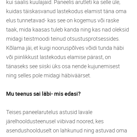
kui saalis kuulajaid. Paneelis arutleti ka selle üle,
kuidas täiskasvanud lastekodus elamist täna oma
elus tunnetavad- kas see on kogemus või raske
taak, mida kaasas tuleb kanda ning kas nad oleksid
midagi teistmoodi teinud otsustusprotsessides.
Kõlama jäi, et kuigi nooruspõlves võidi tunda häbi
või piinlikkust lastekodus elamise pärast, on
tänaseks see siiski üks osa nende kujunemisest
ning selles pole midagi häbiväärset.
Mu teenus sai läbi- mis edasi?
Teises paneelarutelus astusid lavale
järelhooldusteenusel viibivad noored, kes
asendushoolduselt on lahkunud ning astuvad oma