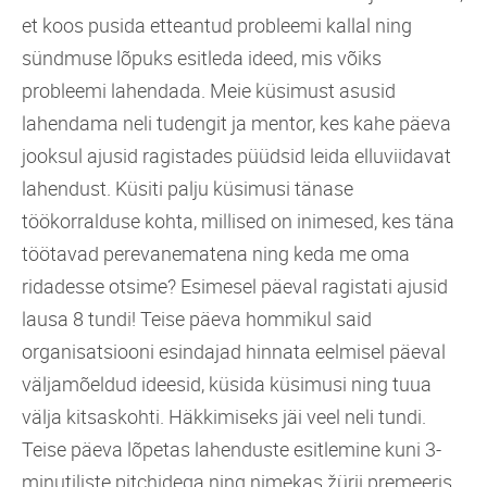
et koos pusida etteantud probleemi kallal ning
sündmuse lõpuks esitleda ideed, mis võiks
probleemi lahendada. Meie küsimust asusid
lahendama neli tudengit ja mentor, kes kahe päeva
jooksul ajusid ragistades püüdsid leida elluviidavat
lahendust. Küsiti palju küsimusi tänase
töökorralduse kohta, millised on inimesed, kes täna
töötavad perevanematena ning keda me oma
ridadesse otsime? Esimesel päeval ragistati ajusid
lausa 8 tundi! Teise päeva hommikul said
organisatsiooni esindajad hinnata eelmisel päeval
väljamõeldud ideesid, küsida küsimusi ning tuua
välja kitsaskohti. Häkkimiseks jäi veel neli tundi.
Teise päeva lõpetas lahenduste esitlemine kuni 3-
minutiliste pitchidega ning nimekas žürii premeeris