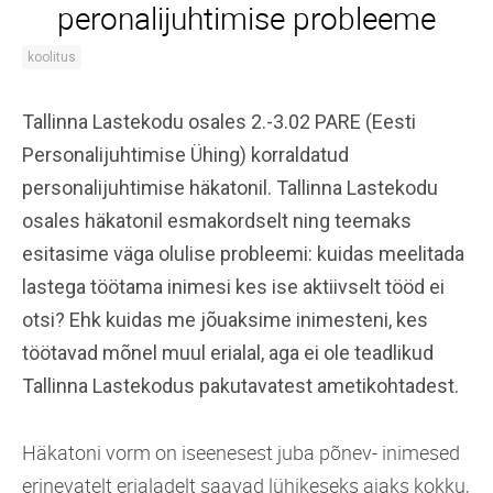
peronalijuhtimise probleeme
koolitus
Tallinna Lastekodu osales 2.-3.02 PARE (Eesti
Personalijuhtimise Ühing) korraldatud
personalijuhtimise häkatonil. Tallinna Lastekodu
osales häkatonil esmakordselt ning teemaks
esitasime väga olulise probleemi: kuidas meelitada
lastega töötama inimesi kes ise aktiivselt tööd ei
otsi? Ehk kuidas me jõuaksime inimesteni, kes
töötavad mõnel muul erialal, aga ei ole teadlikud
Tallinna Lastekodus pakutavatest ametikohtadest.
Häkatoni vorm on iseenesest juba põnev- inimesed
erinevatelt erialadelt saavad lühikeseks ajaks kokku,