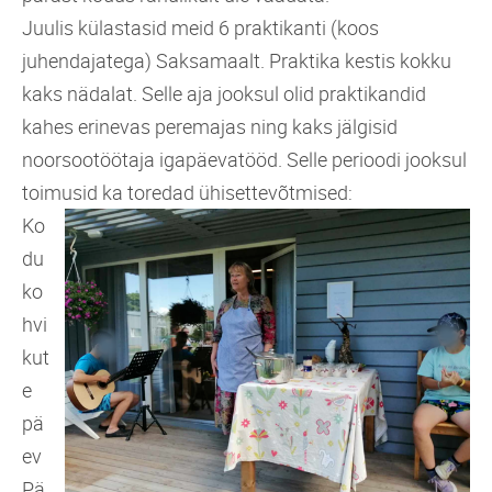
Juulis külastasid meid 6 praktikanti (koos
juhendajatega) Saksamaalt. Praktika kestis kokku
kaks nädalat. Selle aja jooksul olid praktikandid
kahes erinevas peremajas ning kaks jälgisid
noorsootöötaja igapäevatööd. Selle perioodi jooksul
toimusid ka toredad ühisettevõtmised:
Ko
du
ko
hvi
kut
e
pä
ev
Pä