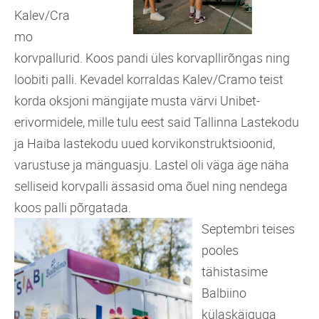
Kalev/Cra
mo
korvpallurid. Koos pandi üles korvapllirõngas ning
loobiti palli. Kevadel korraldas Kalev/Cramo teist
korda oksjoni mängijate musta värvi Unibet-
erivormidele, mille tulu eest said Tallinna Lastekodu
ja Haiba lastekodu uued korvikonstruktsioonid,
varustuse ja mänguasju. Lastel oli väga äge näha
selliseid korvpalli ässasid oma õuel ning nendega
koos palli põrgatada.
Septembri teises
pooles
tähistasime
Balbiino
külaskäiguga