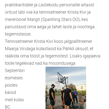
praktikantidele ja Lastekodu personalile aitasid
üritust läbi viia ka tennisetreener Krista Kivi ja
mereröövel Margit (Sparkling Stars OÜ), kes
panustasid oma aega ja tahet laste ja noortega
tegemistesse.
Tennisetreener Krista Kivi koos jalgpallitreener
Maarja Virulaga külastasid ka Pähkli üksust, et
rääkida oma tööst ja tegemistest. Lisaks igapäeva
tööle tegelevad nad ka missindusega.
Septembri
esimeses
pooles
käisid
meil külas
BC