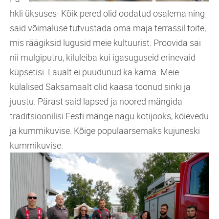
hkli üksuses- Kõik pered olid oodatud osalema ning
said võimaluse tutvustada oma maja terrassil toite,
mis räägiksid lugusid meie kultuurist. Proovida sai
nii mulgiputru, kiluleiba kui igasuguseid erinevaid
küpsetisi. Laualt ei puudunud ka kama. Meie
külalised Saksamaalt olid kaasa toonud sinki ja
juustu. Pärast said lapsed ja noored mängida
traditsioonilisi Eesti mänge nagu kotijooks, köievedu
ja kummikuvise. Kõige populaarsemaks kujuneski
kummikuvise.