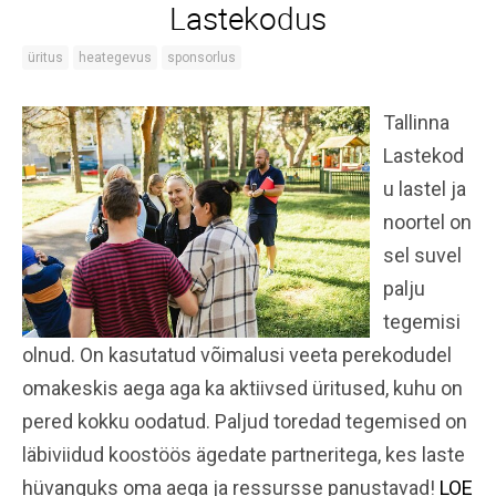
Lastekodus
üritus
heategevus
sponsorlus
Tallinna
Lastekod
u lastel ja
noortel on
sel suvel
palju
tegemisi
olnud. On kasutatud võimalusi veeta perekodudel
omakeskis aega aga ka aktiivsed üritused, kuhu on
pered kokku oodatud. Paljud toredad tegemised on
läbiviidud koostöös ägedate partneritega, kes laste
hüvanguks oma aega ja ressursse panustavad!
LOE