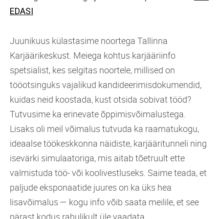
EDASI
Juunikuus külastasime noortega Tallinna
Karjäärikeskust. Meiega kohtus karjääriinfo
spetsialist, kes selgitas noortele, millised on
tööotsinguks vajalikud kandideerimisdokumendid,
kuidas neid koostada, kust otsida sobivat tööd?
Tutvusime ka erinevate õppimisvõimalustega.
Lisaks oli meil võimalus tutvuda ka raamatukogu,
ideaalse töökeskkonna näidiste, karjääritunneli ning
isevärki simulaatoriga, mis aitab tõetruult ette
valmistuda töö- või koolivestluseks. Saime teada, et
paljude eksponaatide juures on ka üks hea
lisavõimalus — kogu info võib saata meilile, et see
pärast kodus rahulikult üle vaadata.