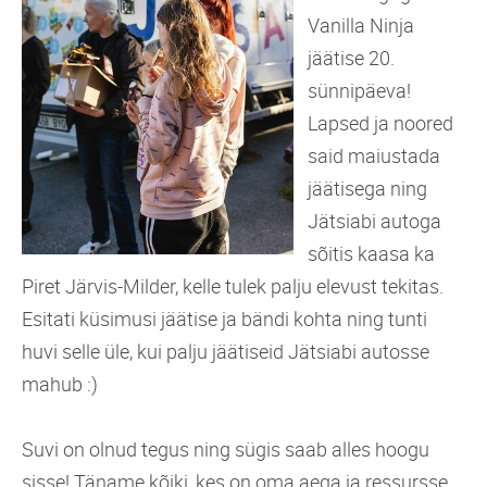
Vanilla Ninja
jäätise 20.
sünnipäeva!
Lapsed ja noored
said maiustada
jäätisega ning
Jätsiabi autoga
sõitis kaasa ka
Piret Järvis-Milder, kelle tulek palju elevust tekitas.
Esitati küsimusi jäätise ja bändi kohta ning tunti
huvi selle üle, kui palju jäätiseid Jätsiabi autosse
mahub :)
Suvi on olnud tegus ning sügis saab alles hoogu
sisse! Täname kõiki, kes on oma aega ja ressursse