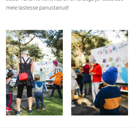
meie lastesse panustanud!