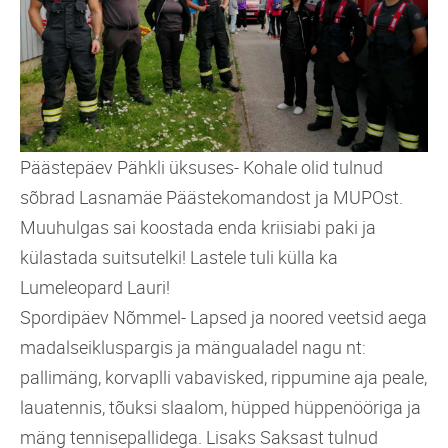
Päästepäev Pähkli üksuses- Kohale olid tulnud
sõbrad Lasnamäe Päästekomandost ja MUPOst.
Muuhulgas sai koostada enda kriisiabi paki ja
külastada suitsutelki! Lastele tuli külla ka
Lumeleopard Lauri!
Spordipäev Nõmmel- Lapsed ja noored veetsid aega
madalseikluspargis ja mängualadel nagu nt:
pallimäng, korvaplli vabavisked, rippumine aja peale,
lauatennis, tõuksi slaalom, hüpped hüppenööriga ja
mäng tennisepallidega. Lisaks Saksast tulnud