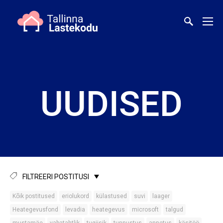
UUDISED
FILTREERI POSTITUSI
Kõik postitused
eriolukord
külastused
suvi
laager
Heategevusfond
levadia
heategevus
microsoft
talgud
mustamäe
vabatahtlik
tugiisik
tunnustus
annetus
käsitöö