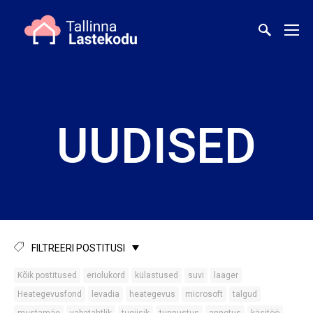
UUDISED
FILTREERI POSTITUSI
Kõik postitused
eriolukord
külastused
suvi
laager
Heategevusfond
levadia
heategevus
microsoft
talgud
mustamäe
vabatahtlik
tugiisik
tunnustus
annetus
käsitöö