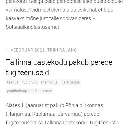
perekond. Seega peab perepõhise asendushoolduse
võimaluse leidmisel olema alati esikohal, et laps
kasvaks mõne just talle sobivas peres."-
Sotsiaalkindlustusamet
1. VEEBRUAR 2021,
TRIIN RAJANG
Tallinna Lastekodu pakub perede
tugiteenuseid
teenus
tugigrupp
mentorlus
peretoetaja
psühholoogilinenõustamine
Alates 1. jaanuarist pakub Põhja piirkonnas
(Harjumaa, Raplamaa, Järvamaa) perede
tugiteenuseid ka Tallinna Lastekodu. Tugiteenuste