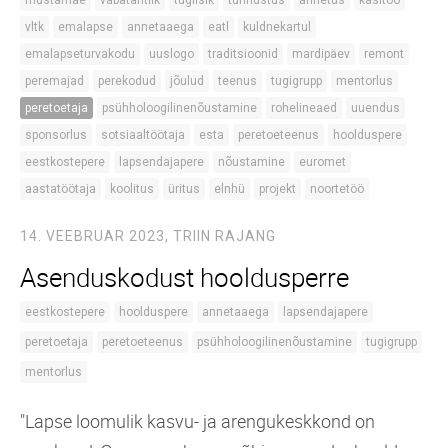
vltk
emalapse
annetaaega
eatl
kuldnekartul
emalapseturvakodu
uuslogo
traditsioonid
mardipäev
remont
peremajad
perekodud
jõulud
teenus
tugigrupp
mentorlus
peretoetaja
psühholoogilinenõustamine
rohelineaed
uuendus
sponsorlus
sotsiaaltöötaja
esta
peretoeteenus
hoolduspere
eestkostepere
lapsendajapere
nõustamine
euromet
aastatöötaja
koolitus
üritus
elnhü
projekt
noortetöö
14. VEEBRUAR 2023,
TRIIN RAJANG
Asenduskodust hooldusperre
eestkostepere
hoolduspere
annetaaega
lapsendajapere
peretoetaja
peretoeteenus
psühholoogilinenõustamine
tugigrupp
mentorlus
"Lapse loomulik kasvu- ja arengukeskkond on