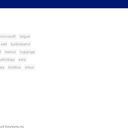
microsoft
talgud
eatl
kuldnekartul
d
teenus
tugigrupp
aaltöötaja
esta
aja
koolitus
üritus
id tingimusi.