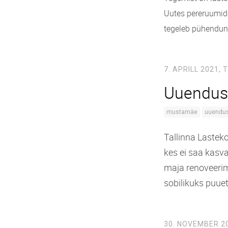
Uutes pereruumide
tegeleb pühendunu
7. APRILL 2021,
T
Uuendus
mustamäe
uuendu
Tallinna Lastek
kes ei saa kasv
maja renoveerim
sobilikuks puuet
30. NOVEMBER 2