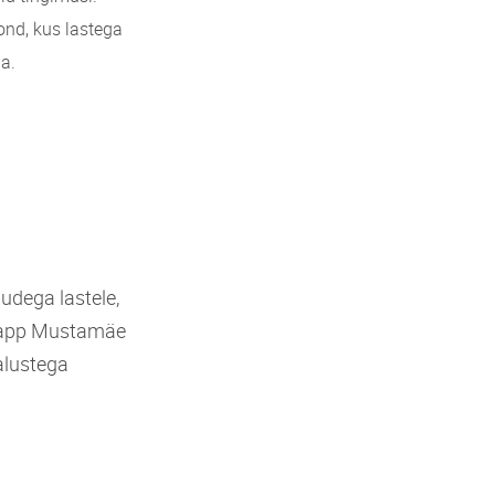
ond, kus lastega
a.
udega lastele,
etapp Mustamäe
alustega