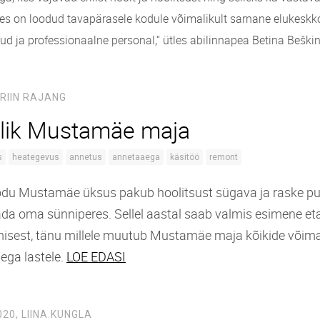
s on loodud tavapärasele kodule võimalikult sarnane elukeskk
d ja professionaalne personal,“ ütles abilinnapea Betina Beškin
RIIN RAJANG
lik Mustamäe maja
s
heategevus
annetus
annetaaega
käsitöö
remont
odu Mustamäe üksus pakub hoolitsust sügava ja raske pu
ada oma sünniperes. Sellel aastal saab valmis esimene 
isest, tänu millele muutub Mustamäe maja kõikide võim
ega lastele.
LOE EDASI
020,
LIINA.KUNGLA