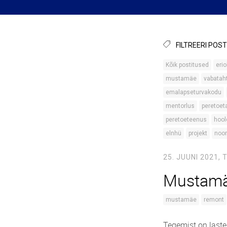
FILTREERI POST
Kõik postitused
erio
mustamäe
vabataht
emalapseturvakodu
mentorlus
peretoet
peretoeteenus
hool
elnhü
projekt
noor
25. JUUNI 2021,
T
Mustamä
mustamäe
remont
Tegemist on lasteg