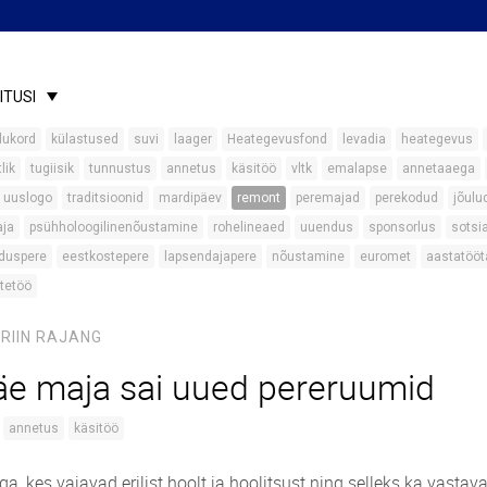
ITUSI
lukord
külastused
suvi
laager
Heategevusfond
levadia
heategevus
lik
tugiisik
tunnustus
annetus
käsitöö
vltk
emalapse
annetaaega
uuslogo
traditsioonid
mardipäev
remont
peremajad
perekodud
jõulu
aja
psühholoogilinenõustamine
rohelineaed
uuendus
sponsorlus
sotsi
duspere
eestkostepere
lapsendajapere
nõustamine
euromet
aastatööt
tetöö
RIIN RAJANG
e maja sai uued pereruumid
annetus
käsitöö
a, kes vajavad erilist hoolt ja hoolitsust ning selleks ka vastava