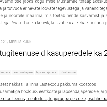
Avame teie jaoks kogu meie Mustamäe teraapiakeskus
 ja tutvuda erinevate loovate tegevustega ja vahenditega
le ja noortele maailma, mis toetab nende kasvamist ja a
ga. Avatud on ka kohvik, kus vahepeal keha kinnitada ja
2021,
MEELIS KUKK
ugiteenuseid kasuperedele ka 
duspere
eestkostepere
lapsendajapere
nõustamine
usest hakkas Tallinna Lastekodu pakkuma koostöös
tusametiga hooldus-, eestkoste ja lapsendajaperedele jär
eretoe teenus,
mentorlust, t
ugigruppe peredele, p
sühholoog