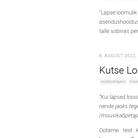
"Lapse loomulik
asendushoolduse
talle sobivas pe
8. AUGUST 2022,
Kutse Lo
eestkostepere
hool
“Kui lapsed loov
nende jaoks teg
/muusikaõpetaj
Ootame teid 