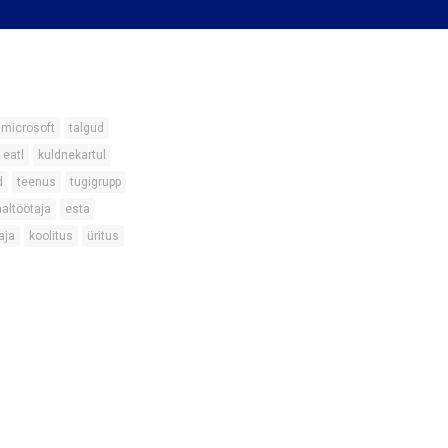
microsoft
talgud
eatl
kuldnekartul
d
teenus
tugigrupp
aaltöötaja
esta
aja
koolitus
üritus