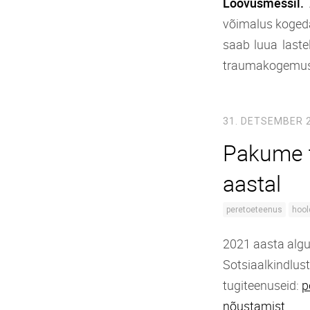
Loovusmessil.
võimalus kogeda
saab luua laste
traumakogemuste
31. DETSEMBER 
Pakume t
aastal
peretoeteenus
hool
2021 aasta alg
Sotsiaalkindlus
tugiteenuseid:
p
nõustamist.