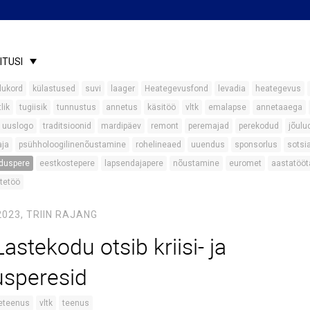
ITUSI
lukord
külastused
suvi
laager
Heategevusfond
levadia
heategevus
lik
tugiisik
tunnustus
annetus
käsitöö
vltk
emalapse
annetaaega
uuslogo
traditsioonid
mardipäev
remont
peremajad
perekodud
jõulu
aja
psühholoogilinenõustamine
rohelineaed
uuendus
sponsorlus
sotsi
duspere
eestkostepere
lapsendajapere
nõustamine
euromet
aastatööt
tetöö
2023,
TRIIN RAJANG
Lastekodu otsib kriisi- ja
usperesid
eteenus
vltk
teenus