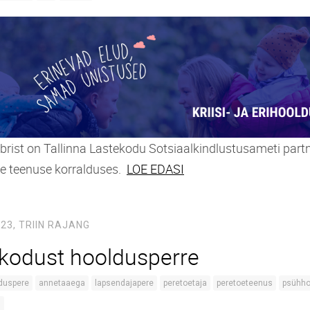
rist on Tallinna Lastekodu Sotsiaalkindlustusameti partner
e teenuse korralduses.
LOE EDASI
023,
TRIIN RAJANG
kodust hooldusperre
duspere
annetaaega
lapsendajapere
peretoetaja
peretoeteenus
psühho
s