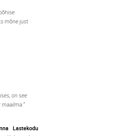
põhise
ks mõne just
ises, on see
t maailma.“
inna Lastekodu