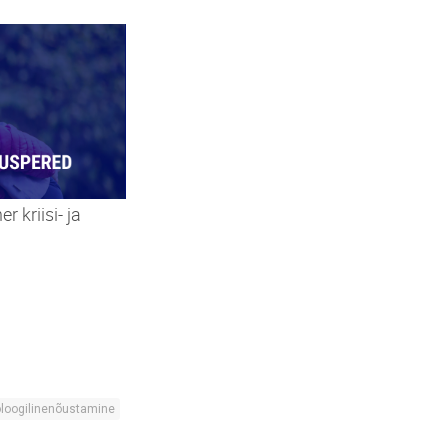
 kriisi- ja
loogilinenõustamine