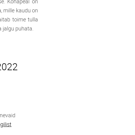
e. Kohapeal on
, mille kaudu on
itab toime tulla
 jalgu puhata.
2022
gnevaid
ilist