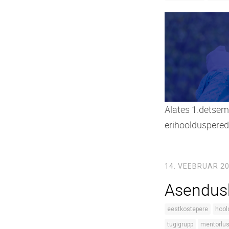
Alates 1.detsemb
erihoolduspered
14. VEEBRUAR 2
Asendus
eestkostepere
hool
tugigrupp
mentorlu