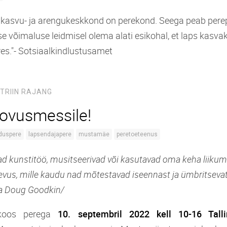
 kasvu- ja arengukeskkond on perekond. Seega peab pere
 võimaluse leidmisel olema alati esikohal, et laps kasva
res."- Sotsiaalkindlustusamet
TRIIN RAJANG
ovusmessile!
duspere
lapsendajapere
mustamäe
peretoeteenus
ad kunstitöö, musitseerivad või kasutavad oma keha liikum
evus, mille kaudu nad mõtestavad iseennast ja ümbritseva
a Doug Goodkin/
koos perega
10. septembril 2022 kell 10-16 Tall