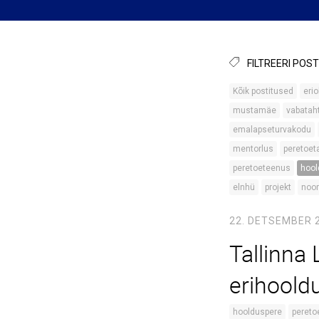
FILTREERI POST
Kõik postitused
erio
mustamäe
vabataht
emalapseturvakodu
mentorlus
peretoet
peretoeteenus
hool
elnhü
projekt
noor
22. DETSEMBER 
Tallinna 
erihoold
hoolduspere
pereto