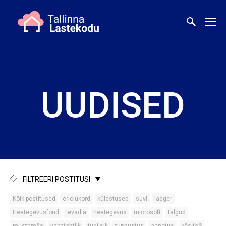
UUDISED
FILTREERI POSTITUSI
Kõik postitused
eriolukord
külastused
suvi
laager
Heategevusfond
levadia
heategevus
microsoft
talgud
mustamäe
vabatahtlik
tugiisik
tunnustus
annetus
käsitöö