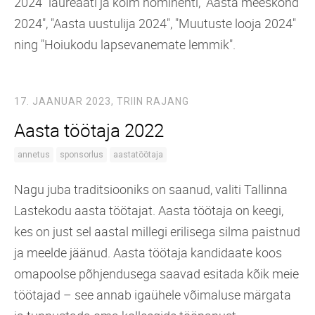
2024" laureaati ja kolm nominenti, "Aasta meeskond
2024", "Aasta uustulija 2024", "Muutuste looja 2024"
ning "Hoiukodu lapsevanemate lemmik".
17. JAANUAR 2023,
TRIIN RAJANG
Aasta töötaja 2022
annetus
sponsorlus
aastatöötaja
Nagu juba traditsiooniks on saanud, valiti Tallinna
Lastekodu aasta töötajat. Aasta töötaja on keegi,
kes on just sel aastal millegi erilisega silma paistnud
ja meelde jäänud. Aasta töötaja kandidaate koos
omapoolse põhjendusega saavad esitada kõik meie
töötajad – see annab igaühele võimaluse märgata