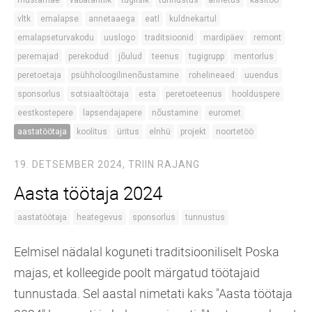
vltk
emalapse
annetaaega
eatl
kuldnekartul
emalapseturvakodu
uuslogo
traditsioonid
mardipäev
remont
peremajad
perekodud
jõulud
teenus
tugigrupp
mentorlus
peretoetaja
psühholoogilinenõustamine
rohelineaed
uuendus
sponsorlus
sotsiaaltöötaja
esta
peretoeteenus
hoolduspere
eestkostepere
lapsendajapere
nõustamine
euromet
aastatöötaja
koolitus
üritus
elnhü
projekt
noortetöö
19. DETSEMBER 2024,
TRIIN RAJANG
Aasta töötaja 2024
aastatöötaja
heategevus
sponsorlus
tunnustus
Eelmisel nädalal koguneti traditsiooniliselt Poska
majas, et kolleegide poolt märgatud töötajaid
tunnustada. Sel aastal nimetati kaks "Aasta töötaja